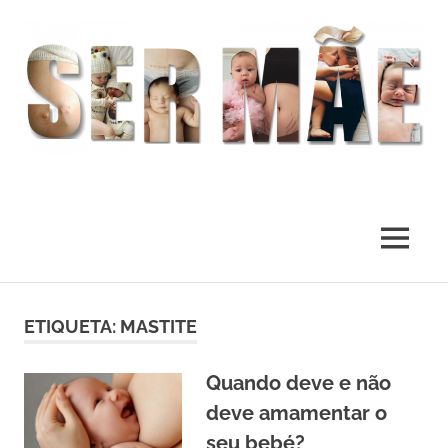
O
melhor
presente
MENU
deste
Mundo
Skip
to
ETIQUETA:
MASTITE
content
Quando deve e não
deve amamentar o
seu bebé?