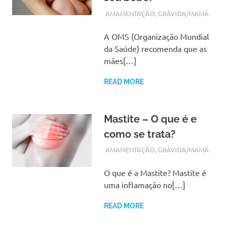
OUTUBRO 15, 2017
ADMIN
AMAMENTAÇÃO
,
GRÁVIDA/MAMÃ
A OMS (Organização Mundial
da Saúde) recomenda que as
mães[…]
READ MORE
Mastite – O que é e
como se trata?
OUTUBRO 4, 2017
ADMIN
AMAMENTAÇÃO
,
GRÁVIDA/MAMÃ
O que é a Mastite? Mastite é
uma inflamação no[…]
READ MORE