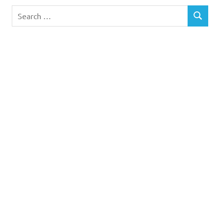
Search
SEARCH
for: