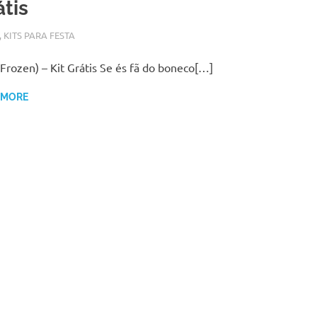
átis
O 28, 2017
N
,
KITS PARA FESTA
(Frozen) – Kit Grátis Se és fã do boneco[…]
 MORE