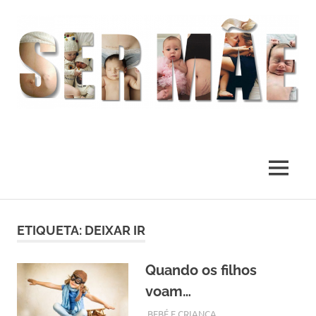
O
melhor
presente
MENU
deste
Mundo
Skip
to
ETIQUETA:
DEIXAR IR
content
Quando os filhos
voam…
NOVEMBRO 13, 2017
ADMIN
BEBÉ E CRIANÇA