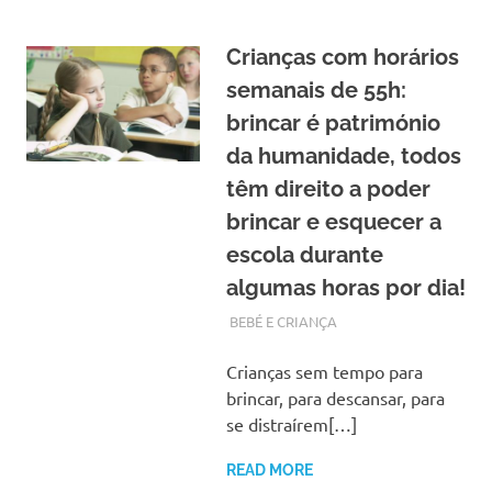
Crianças com horários
semanais de 55h:
brincar é património
da humanidade, todos
têm direito a poder
brincar e esquecer a
escola durante
algumas horas por dia!
OUTUBRO 30, 2017
ADMIN
BEBÉ E CRIANÇA
Crianças sem tempo para
brincar, para descansar, para
se distraírem[…]
READ MORE