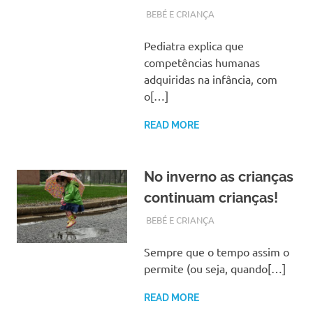
FEVEREIRO 27, 2018
ADMIN
BEBÉ E CRIANÇA
Pediatra explica que
competências humanas
adquiridas na infância, com
o[…]
READ MORE
No inverno as crianças
continuam crianças!
JANEIRO 4, 2018
ADMIN
BEBÉ E CRIANÇA
Sempre que o tempo assim o
permite (ou seja, quando[…]
READ MORE