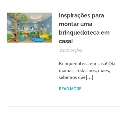
Inspirações para
montar uma
brinquedoteca em
casa!
AGOSTO 29, 2017
ADMIN
DECORAÇÃO
Brinquedoteca em casa! Olá
mamãs, Todas nós, mães,
sabemos que[…]
READ MORE