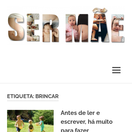
O
melhor
presente
MENU
deste
Mundo
Skip
to
ETIQUETA:
BRINCAR
content
Antes de ler e
escrever, há muito
para fazer