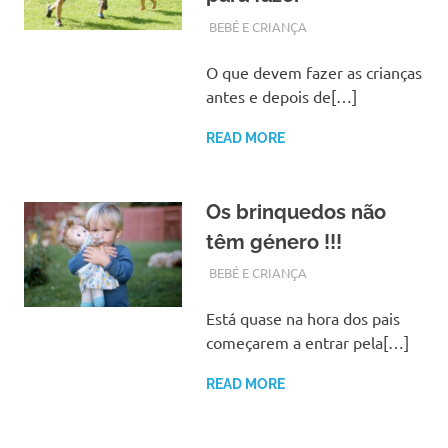
ABRIL 20, 2018
ADMIN
BEBÉ E CRIANÇA
O que devem fazer as crianças
antes e depois de[…]
READ MORE
Os brinquedos não
têm género !!!
ABRIL 11, 2018
ADMIN
BEBÉ E CRIANÇA
Está quase na hora dos pais
começarem a entrar pela[…]
READ MORE