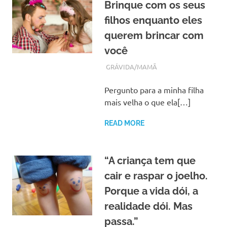
Brinque com os seus
filhos enquanto eles
querem brincar com
você
MARÇO 28, 2018
ADMIN
GRÁVIDA/MAMÃ
Pergunto para a minha filha
mais velha o que ela[…]
READ MORE
“A criança tem que
cair e raspar o joelho.
Porque a vida dói, a
realidade dói. Mas
passa.”