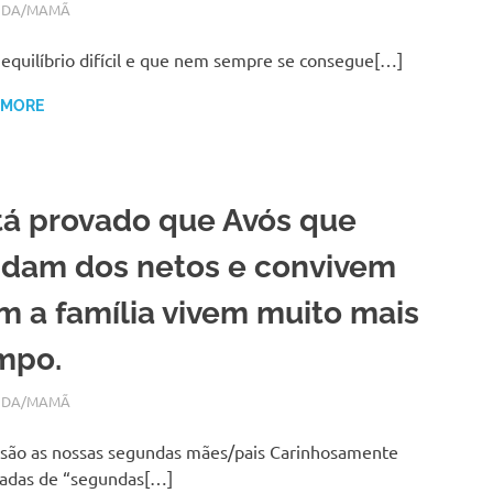
EIRO 15, 2018
N
IDA/MAMÃ
equilíbrio difícil e que nem sempre se consegue[…]
 MORE
tá provado que Avós que
idam dos netos e convivem
m a família vivem muito mais
mpo.
RO 19, 2017
N
IDA/MAMÃ
são as nossas segundas mães/pais Carinhosamente
adas de “segundas[…]