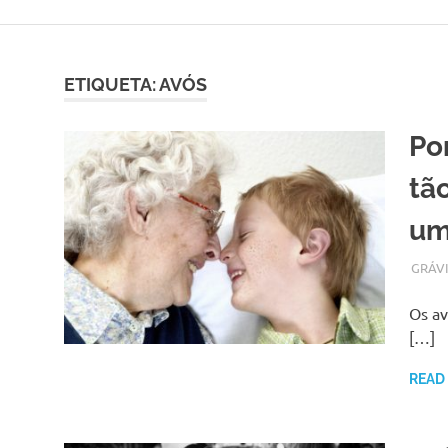
Skip
to
content
ETIQUETA:
AVÓS
Po
tã
um
JANEI
ADMI
GRÁV
Os av
[…]
READ