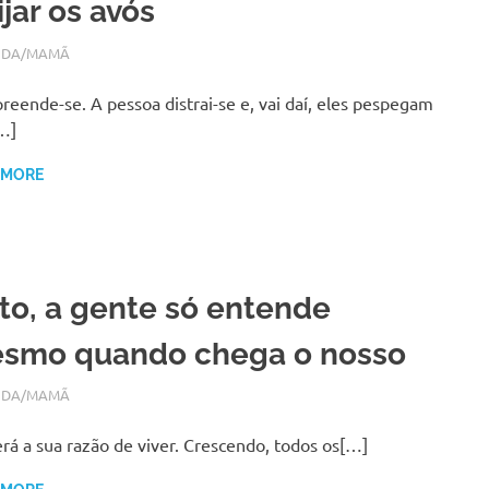
jar os avós
RO 24, 2018
N
IDA/MAMÃ
eende-se. A pessoa distrai-se e, vai daí, eles pespegam
…]
 MORE
to, a gente só entende
smo quando chega o nosso
RO 1, 2018
N
IDA/MAMÃ
erá a sua razão de viver. Crescendo, todos os[…]