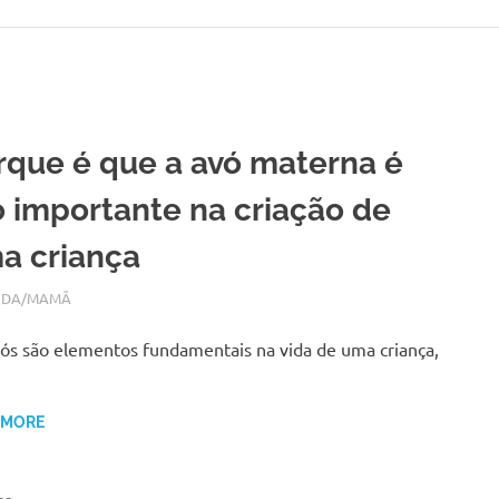
rque é que a avó materna é
o importante na criação de
a criança
RO 7, 2019
N
IDA/MAMÃ
ós são elementos fundamentais na vida de uma criança,
 MORE