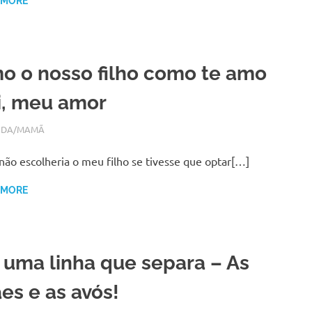
 MORE
o o nosso filho como te amo
ti, meu amor
7, 2018
N
IDA/MAMÃ
não escolheria o meu filho se tivesse que optar[…]
 MORE
 uma linha que separa – As
es e as avós!